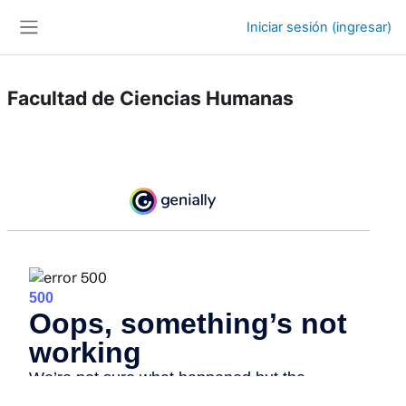
Saltar al contenido principal
Iniciar sesión (ingresar)
Pánel lateral
Facultad de Ciencias Humanas